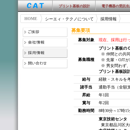
プリント基板の設計
電子機器の受託生
HOME
シーエィ・テクノについて
採用情報
募集要項
募集対象
現在、採用は行
プリント基板の
※ 仲間との共
募集職種
※ 先輩・OJ
※ 男女問わず
プリント基板設
給与
経験・スキルを
諸手当
通勤手当（全額
昇給
年1回
賞与
年2回
勤務時間
8時30分～17時
東京技術センタ
東京都品川区大